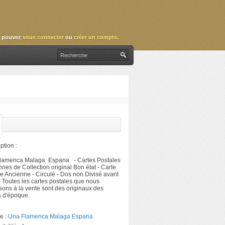
 pouvez
vous connecter
ou
créer un compte
.
ption :
lamenca Malaga Espana - Cartes Postales
nes de Collection original Bon état - Carte
e Ancienne - Circulé - Dos non Divisé avant
 Toutes les cartes postales que nous
ons à la vente sont des originaux des
s d'époque.
e :
Una Flamenca Malaga Espana