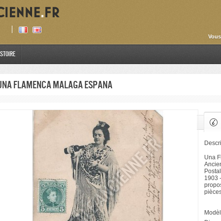
Vous
istoire
Una Flamenca Malaga Espana
Descri
Una F
Ancien
Postal
1903 -
propos
pièce
Modèl