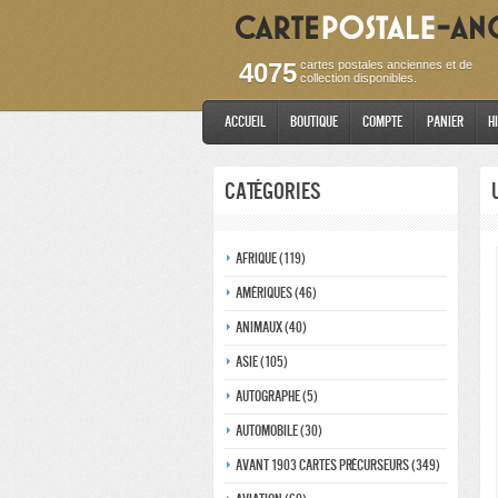
4075
cartes postales anciennes et de
collection disponibles.
Accueil
Boutique
Compte
Panier
H
Catégories
Afrique (119)
Amériques (46)
Animaux (40)
Asie (105)
Autographe (5)
Automobile (30)
Avant 1903 Cartes précurseurs (349)