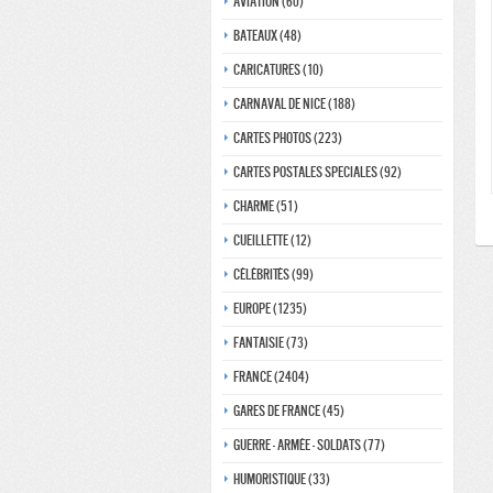
Aviation (60)
Bateaux (48)
Caricatures (10)
Carnaval de nice (188)
Cartes photos (223)
Cartes postales speciales (92)
Charme (51)
Cueillette (12)
Célébrités (99)
Europe (1235)
Fantaisie (73)
France (2404)
Gares de france (45)
Guerre - Armée - Soldats (77)
Humoristique (33)