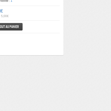
ibilité :
1
0€
: 5,00€
out au panier