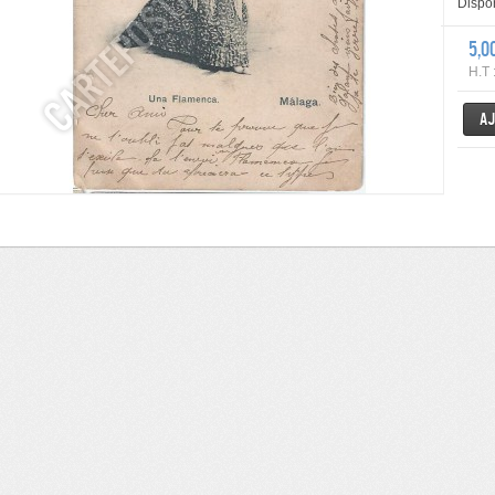
Dispon
5,0
H.T 
Aj