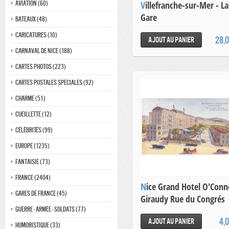
Villefranche-sur-Mer - La
Aviation (60)
Gare
Bateaux (48)
Caricatures (10)
28,
Ajout au panier
Carnaval de nice (188)
Cartes photos (223)
Cartes postales speciales (92)
Charme (51)
Cueillette (12)
Célébrités (99)
Europe (1235)
Fantaisie (73)
France (2404)
Nice Grand Hotel O'Connor
Gares de france (45)
Giraudy Rue du Congrés
Guerre - Armée - Soldats (77)
4,
Ajout au panier
Humoristique (33)