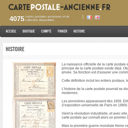
4075
cartes postales anciennes et de
collection disponibles.
Accueil
Boutique
Compte
Panier
Histoire
Histoire
La naissance officielle de la carte postale
principe de la carte postale existe déjà. Ob
privée. Sa fonction est d'assurer une comm
Cette définition inclut les entiers postaux,
L’histoire de la carte postale pourrait se d
modernes.
Les pionnières apparaissent dès 1856. Ell
(l’exposition universelle de Paris en 1889).
Vient la révolution industrielle, et avec e
carte postale qui connaît alors un premier
Mais la première guerre mondiale freine c