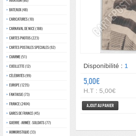
Aviation (60)
Bateaux (48)
Caricatures (10)
Carnaval de nice (188)
Cartes photos (223)
Cartes postales speciales (92)
Charme (51)
Disponibilité :
1
Cueillette (12)
Célébrités (99)
5,00€
Europe (1235)
H.T : 5,00€
Fantaisie (73)
France (2404)
Ajout au panier
Gares de france (45)
Guerre - Armée - Soldats (77)
Humoristique (33)