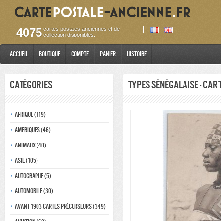
4075
cartes postales anciennes et de
collection disponibles.
Accueil
Boutique
Compte
Panier
Histoire
Catégories
Types Sénégalaise - Car
Afrique (119)
Amériques (46)
Animaux (40)
Asie (105)
Autographe (5)
Automobile (30)
Avant 1903 Cartes précurseurs (349)