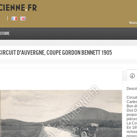
Vous
istoire
Circuit d'Auvergne, Coupe Gordon Bennett 1905
Descri
Circu
Cartes
Bon ét
Dos Di
propos
pièce
La Co
En 189
richis
propo