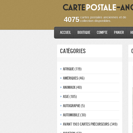
4075
cartes postales anciennes et de
collection disponibles.
Accueil
Boutique
Compte
Panier
H
Catégories
Afrique (119)
Amériques (46)
Animaux (40)
Asie (105)
Autographe (5)
Automobile (30)
Avant 1903 Cartes précurseurs (349)