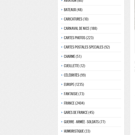
Aviation (60)
Bateaux (48)
Caricatures (10)
Carnaval de nice (188)
Cartes photos (223)
Cartes postales speciales (92)
Charme (51)
Cueillette (12)
Célébrités (99)
Europe (1235)
Fantaisie (73)
France (2404)
Gares de france (45)
Guerre - Armée - Soldats (77)
Humoristique (33)