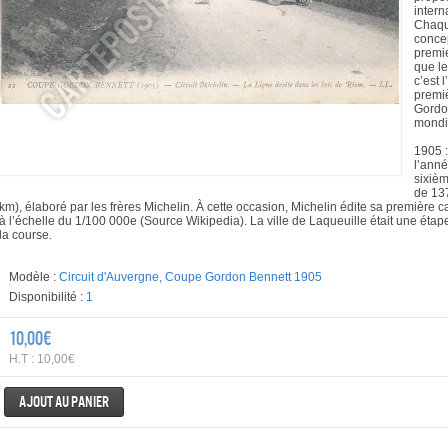
intern
Chaqu
concep
premie
que le
c’est 
premi
Gordo
mondi
1905 :
l’anné
sixiè
de 137
km), élaboré par les frères Michelin. À cette occasion, Michelin édite sa première ca
à l’échelle du 1/100 000e (Source Wikipedia). La ville de Laqueuille était une éta
la course.
Modèle :
Circuit d'Auvergne, Coupe Gordon Bennett 1905
Disponibilité :
1
10,00€
H.T : 10,00€
Ajout au panier