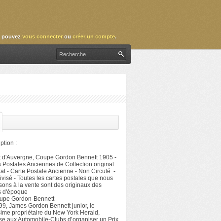
 pouvez
vous connecter
ou
créer un compte
.
ption :
it d'Auvergne, Coupe Gordon Bennett 1905 -
 Postales Anciennes de Collection original
at - Carte Postale Ancienne - Non Circulé -
visé - Toutes les cartes postales que nous
ons à la vente sont des originaux des
s d'époque
upe Gordon-Bennett
9, James Gordon Bennett junior, le
sime propriétaire du New York Herald,
se aux Automobile-Clubs d’organiser un Prix