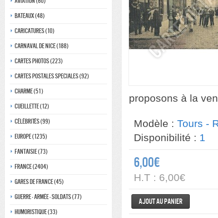
Aviation (60)
Bateaux (48)
Caricatures (10)
Carnaval de nice (188)
Cartes photos (223)
Cartes postales speciales (92)
Charme (51)
proposons à la ven
Cueillette (12)
Célébrités (99)
Modèle :
Tours - 
Disponibilité :
1
Europe (1235)
Fantaisie (73)
6,00€
France (2404)
H.T : 6,00€
Gares de france (45)
Guerre - Armée - Soldats (77)
Ajout au panier
Humoristique (33)