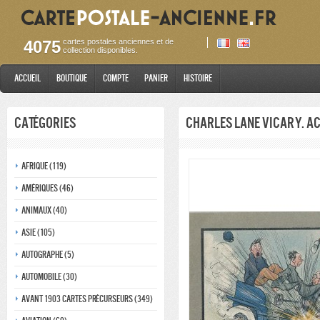
4075
cartes postales anciennes et de
collection disponibles.
Accueil
Boutique
Compte
Panier
Histoire
Catégories
Charles Lane Vicary. A
Afrique (119)
Amériques (46)
Animaux (40)
Asie (105)
Autographe (5)
Automobile (30)
Avant 1903 Cartes précurseurs (349)