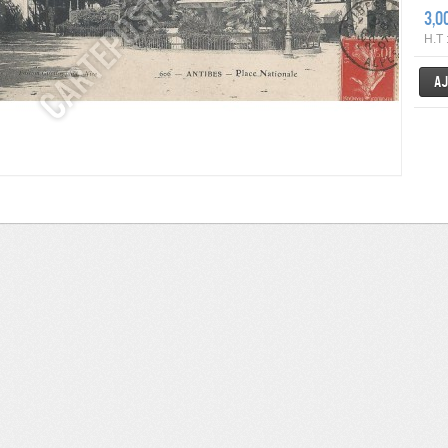
3,0
H.T 
Aj