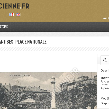
Vous
istoire
Antibes - Place Nationale
Descri
Anti
Ancien
Prove
Alpes
Modèl
Dispon