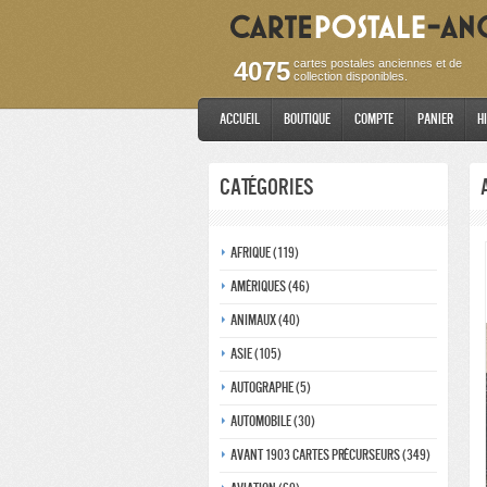
4075
cartes postales anciennes et de
collection disponibles.
Accueil
Boutique
Compte
Panier
H
Catégories
Afrique (119)
Amériques (46)
Animaux (40)
Asie (105)
Autographe (5)
Automobile (30)
Avant 1903 Cartes précurseurs (349)