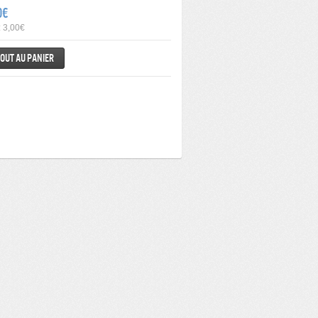
0€
: 3,00€
out au panier