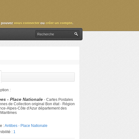
 pouvez
vous connecter
ou
créer un compte
.
ption :
bes - Place Nationale
- Cartes Postales
nes de Collection original Bon état - Région
nce-Alpes-Côte d'Azur département des
-Maritimes
e :
Antibes - Place Nationale
ibilité :
1