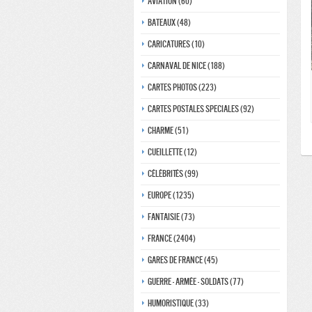
Aviation (60)
Bateaux (48)
Caricatures (10)
Carnaval de nice (188)
Cartes photos (223)
Cartes postales speciales (92)
Charme (51)
Cueillette (12)
Célébrités (99)
Europe (1235)
Fantaisie (73)
France (2404)
Gares de france (45)
Guerre - Armée - Soldats (77)
Humoristique (33)