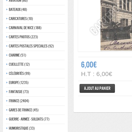
Aviation (60)
Bateaux (48)
Caricatures (10)
Carnaval de nice (188)
Cartes photos (223)
Cartes postales speciales (92)
Charme (51)
6,00€
Cueillette (12)
H.T : 6,00€
Célébrités (99)
Europe (1235)
Ajout au panier
Fantaisie (73)
France (2404)
Gares de france (45)
Guerre - Armée - Soldats (77)
Humoristique (33)