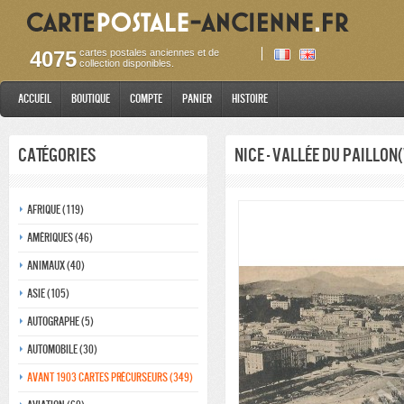
4075
cartes postales anciennes et de
collection disponibles.
Accueil
Boutique
Compte
Panier
Histoire
Catégories
Nice - Vallée du Paillon
Afrique (119)
Amériques (46)
Animaux (40)
Asie (105)
Autographe (5)
Automobile (30)
Avant 1903 Cartes précurseurs (349)