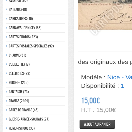
Aviation (60)
Bateaux (48)
Caricatures (10)
Carnaval de nice (188)
Cartes photos (223)
Cartes postales speciales (92)
Charme (51)
des originaux des 
Cueillette (12)
Célébrités (99)
Modèle :
Nice - Va
Europe (1235)
Disponibilité :
1
Fantaisie (73)
15,00€
France (2404)
H.T : 15,00€
Gares de france (45)
Guerre - Armée - Soldats (77)
Ajout au panier
Humoristique (33)