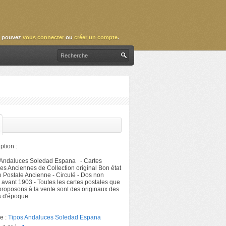
 pouvez
vous connecter
ou
créer un compte
.
ption :
 Andaluces Soledad Espana - Cartes
es Anciennes de Collection original Bon état
e Postale Ancienne - Circulé - Dos non
 avant 1903 - Toutes les cartes postales que
roposons à la vente sont des originaux des
s d'époque.
e :
Tipos Andaluces Soledad Espana