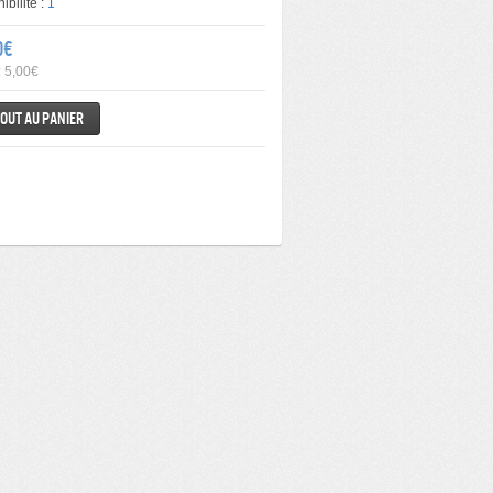
ibilité :
1
0€
: 5,00€
out au panier