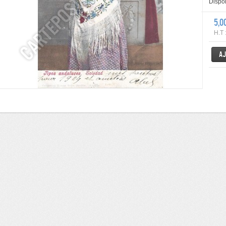
Dispon
5,0
H.T 
Aj