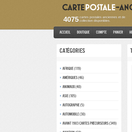
4075
cartes postales anciennes et de
collection disponibles.
Accueil
Boutique
Compte
Panier
H
Catégories
Afrique (119)
Amériques (46)
Animaux (40)
Asie (105)
Autographe (5)
Automobile (30)
Avant 1903 Cartes précurseurs (349)