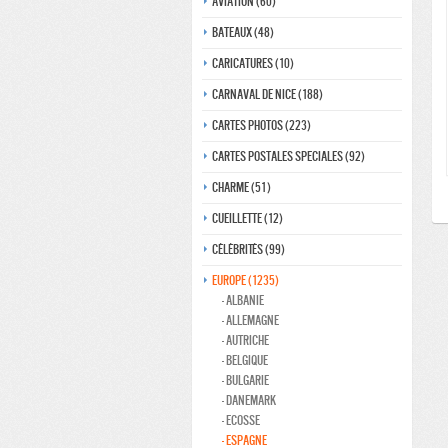
Aviation (60)
Bateaux (48)
Caricatures (10)
Carnaval de nice (188)
Cartes photos (223)
Cartes postales speciales (92)
Charme (51)
Cueillette (12)
Célébrités (99)
Europe (1235)
- Albanie
- Allemagne
- Autriche
- Belgique
- Bulgarie
- Danemark
- ecosse
- Espagne