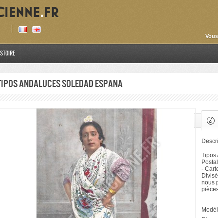
Vous
istoire
Tipos Andaluces Soledad Espana
Descri
Tipos
Postal
- Cart
Divisé
nous p
pièce
Modèl