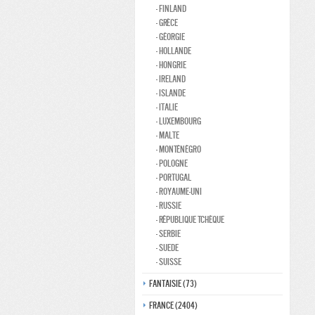
- Finland
- Grèce
- Géorgie
- Hollande
- Hongrie
- Ireland
- Islande
- Italie
- Luxembourg
- Malte
- Monténégro
- Pologne
- Portugal
- Royaume-Uni
- Russie
- République Tchèque
- Serbie
- Suede
- Suisse
Fantaisie (73)
France (2404)