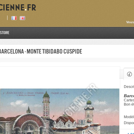
Vous
istoire
Barcelona - Monte Tibidabo Cuspide
Descri
Barc
Cartes
Bon ét
Modèl
Dispon