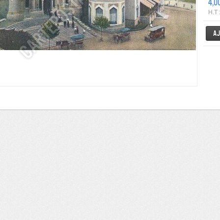
4,0
H.T 
Aj