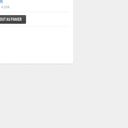
0€
: 4,00€
out au panier