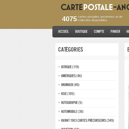
4075
cartes postales anciennes et de
collection disponibles.
Accueil
Boutique
Compte
Panier
H
Catégories
Afrique (119)
Amériques (46)
Animaux (40)
Asie (105)
Autographe (5)
Automobile (30)
Avant 1903 Cartes précurseurs (349)