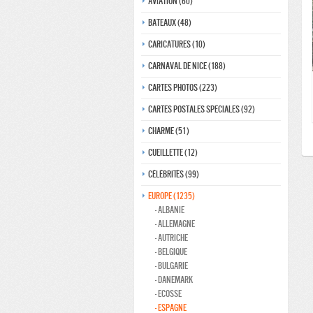
Aviation (60)
Bateaux (48)
Caricatures (10)
Carnaval de nice (188)
Cartes photos (223)
Cartes postales speciales (92)
Charme (51)
Cueillette (12)
Célébrités (99)
Europe (1235)
- Albanie
- Allemagne
- Autriche
- Belgique
- Bulgarie
- Danemark
- ecosse
- Espagne