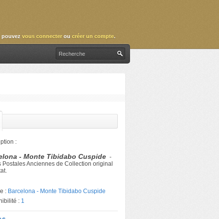
 pouvez
vous connecter
ou
créer un compte
.
ption :
elona - Monte Tibidabo Cuspide
-
 Postales Anciennes de Collection original
at.
e :
Barcelona - Monte Tibidabo Cuspide
ibilité :
1