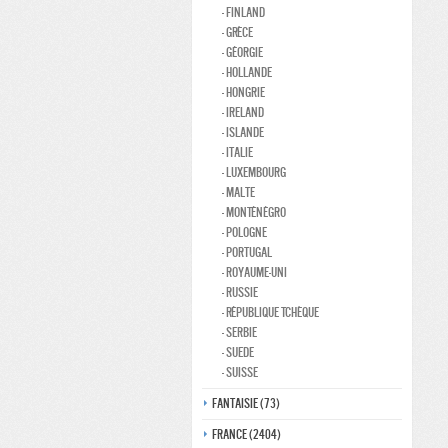
- Finland
- Grèce
- Géorgie
- Hollande
- Hongrie
- Ireland
- Islande
- Italie
- Luxembourg
- Malte
- Monténégro
- Pologne
- Portugal
- Royaume-Uni
- Russie
- République Tchèque
- Serbie
- Suede
- Suisse
Fantaisie (73)
France (2404)