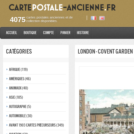
4075
cartes postales anciennes et de
collection disponibles.
Accueil
Boutique
Compte
Panier
Histoire
Catégories
London - Covent Garden
Afrique (119)
Amériques (46)
Animaux (40)
Asie (105)
Autographe (5)
Automobile (30)
Avant 1903 Cartes précurseurs (349)