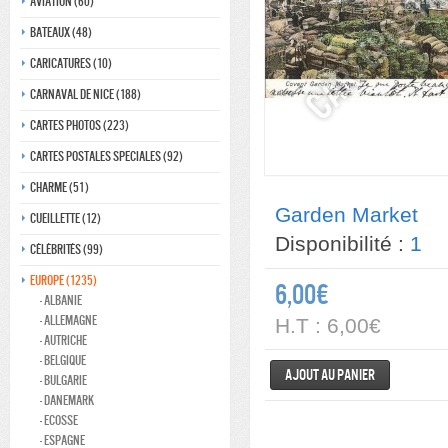
Aviation (60)
Bateaux (48)
Caricatures (10)
Carnaval de nice (188)
Cartes photos (223)
Cartes postales speciales (92)
Charme (51)
Garden Market
Cueillette (12)
Disponibilité :
1
Célébrités (99)
Europe (1235)
6,00€
- Albanie
- Allemagne
H.T : 6,00€
- Autriche
- Belgique
Ajout au panier
- Bulgarie
- Danemark
- ecosse
- Espagne