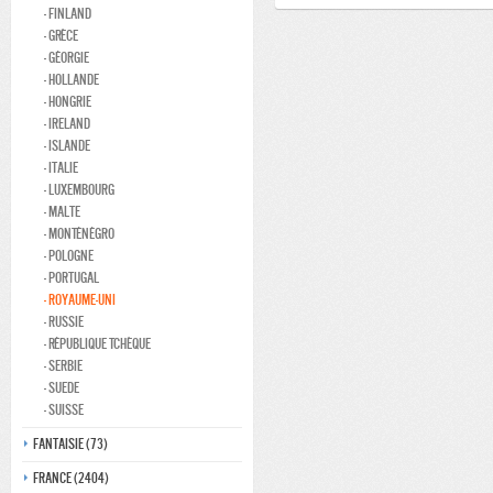
- Finland
- Grèce
- Géorgie
- Hollande
- Hongrie
- Ireland
- Islande
- Italie
- Luxembourg
- Malte
- Monténégro
- Pologne
- Portugal
- Royaume-Uni
- Russie
- République Tchèque
- Serbie
- Suede
- Suisse
Fantaisie (73)
France (2404)