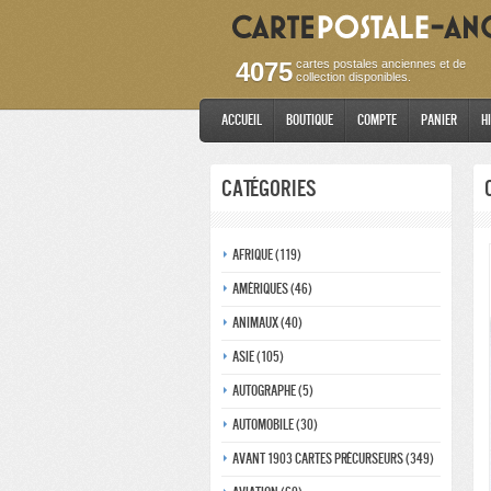
4075
cartes postales anciennes et de
collection disponibles.
Accueil
Boutique
Compte
Panier
H
Catégories
Afrique (119)
Amériques (46)
Animaux (40)
Asie (105)
Autographe (5)
Automobile (30)
Avant 1903 Cartes précurseurs (349)