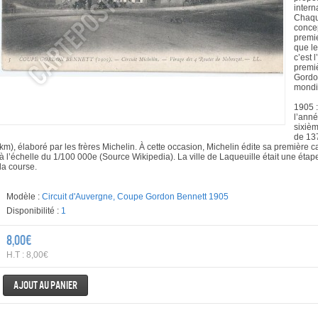
intern
Chaqu
concep
premie
que le
c’est 
premi
Gordo
mondi
1905 :
l’anné
sixiè
de 137
km), élaboré par les frères Michelin. À cette occasion, Michelin édite sa première ca
à l’échelle du 1/100 000e (Source Wikipedia). La ville de Laqueuille était une éta
la course.
Modèle :
Circuit d'Auvergne, Coupe Gordon Bennett 1905
Disponibilité :
1
8,00€
H.T : 8,00€
Ajout au panier