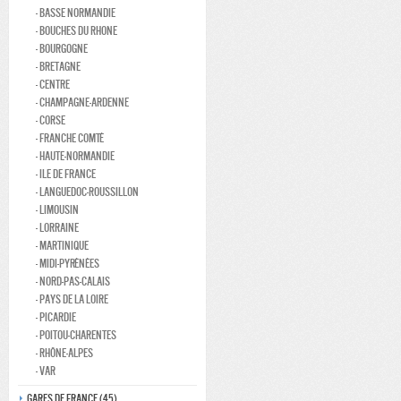
- Basse normandie
- Bouches du rhone
- Bourgogne
- Bretagne
- Centre
- Champagne-ardenne
- Corse
- Franche comté
- Haute-normandie
- Ile de france
- Languedoc-roussillon
- Limousin
- Lorraine
- Martinique
- Midi-Pyrénées
- Nord-pas-calais
- Pays de la loire
- Picardie
- Poitou-charentes
- Rhône-alpes
- Var
Gares de france (45)