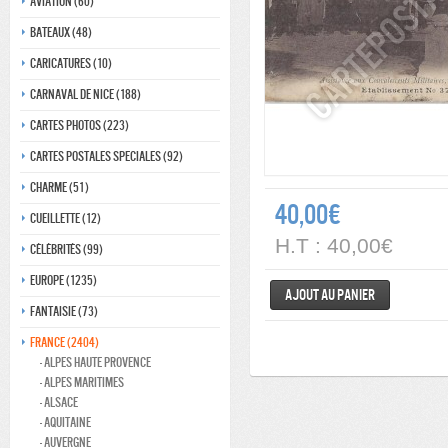
Aviation (60)
Bateaux (48)
Caricatures (10)
Carnaval de nice (188)
Cartes photos (223)
Cartes postales speciales (92)
Charme (51)
40,00€
Cueillette (12)
H.T : 40,00€
Célébrités (99)
Europe (1235)
Ajout au panier
Fantaisie (73)
France (2404)
- Alpes haute provence
- Alpes maritimes
- Alsace
- Aquitaine
- Auvergne