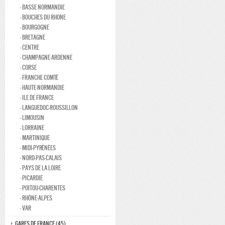
- Basse normandie
- Bouches du rhone
- Bourgogne
- Bretagne
- Centre
- Champagne-ardenne
- Corse
- Franche comté
- Haute-normandie
- Ile de france
- Languedoc-roussillon
- Limousin
- Lorraine
- Martinique
- Midi-Pyrénées
- Nord-pas-calais
- Pays de la loire
- Picardie
- Poitou-charentes
- Rhône-alpes
- Var
Gares de france (45)