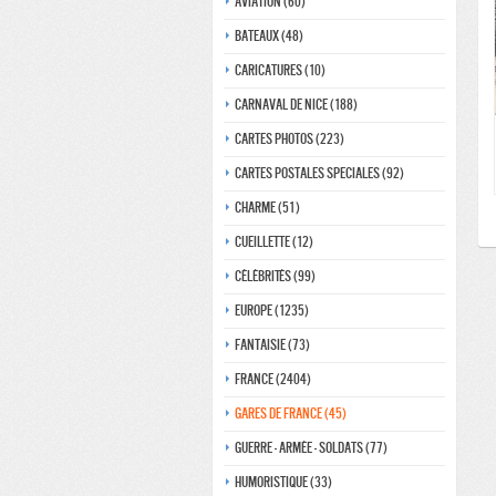
Aviation (60)
Bateaux (48)
Caricatures (10)
Carnaval de nice (188)
Cartes photos (223)
Cartes postales speciales (92)
Charme (51)
Cueillette (12)
Célébrités (99)
Europe (1235)
Fantaisie (73)
France (2404)
Gares de france (45)
Guerre - Armée - Soldats (77)
Humoristique (33)