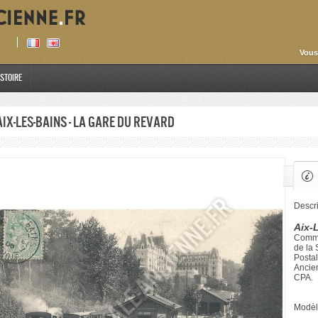
Vous
istoire
Aix-Les-Bains - La Gare du Revard
Descri
Aix-
Commu
de la
Postal
Ancien
CPA.
Modèl