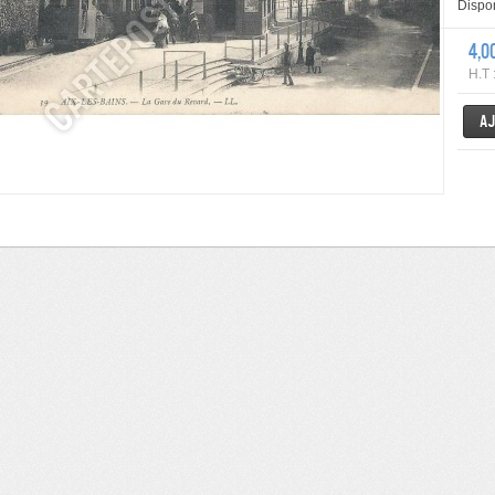
Dispon
4,0
H.T 
Aj