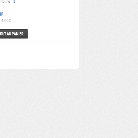
ibilité :
1
0€
: 4,00€
out au panier