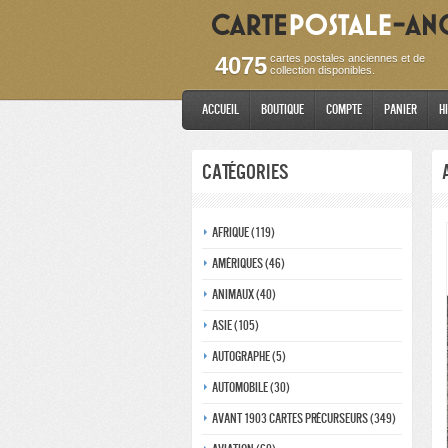
4075
cartes postales anciennes et de
collection disponibles.
Accueil
Boutique
Compte
Panier
H
Catégories
Afrique (119)
Amériques (46)
Animaux (40)
Asie (105)
Autographe (5)
Automobile (30)
Avant 1903 Cartes précurseurs (349)