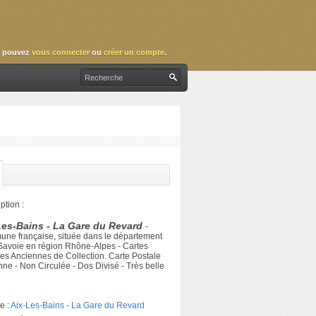
 pouvez
vous connecter
ou
créer un compte
.
ption :
Les-Bains - La Gare du Revard
-
ne française, située dans le département
 Savoie en région Rhône-Alpes - Cartes
es Anciennes de Collection. Carte Postale
ne - Non Circulée - Dos Divisé - Très belle
e :
Aix-Les-Bains - La Gare du Revard