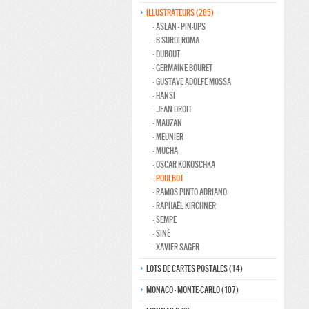
Illustrateurs (285)
- Aslan - pin-ups
- B.Surdi,Roma
- Dubout
- Germaine bouret
- Gustave adolfe Mossa
- Hansi
- Jean Droit
- Mauzan
- Meunier
- Mucha
- Oscar kokoschka
- Poulbot
- Ramos Pinto adriano
- Raphaël kirchner
- Sempe
- Siné
- Xavier Sager
Lots de Cartes Postales (14)
Monaco - monte-carlo (107)