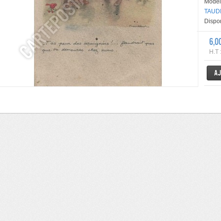
Modèl
TAUDI
Dispon
6,0
H.T 
Aj