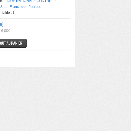
e :
LIGUE NATIONALE CONTRE LE
S par Francisque Poulbot
ibilité :
1
0€
: 6,00€
out au panier