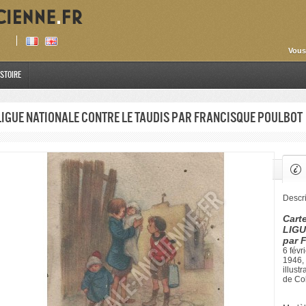
Vous
istoire
LIGUE NATIONALE CONTRE LE TAUDIS par Francisque Poulbot
Descri
Carte
LIGU
par 
6 févr
1946, 
illust
de Col