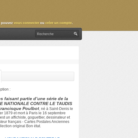
 pouvez
vous connecter
ou
créer un compte
.
ption :
s faisant partie d’une série de la
E NATIONALE CONTRE LE TAUDIS
Francisque Poulbot
, né à Saint-Denis le
ier 1879 et mort à Paris le 16 septembre
est un affichiste, goguettier, dessinateur et
rateur français - Cartes Postales Anciennes
lection original Bon état.