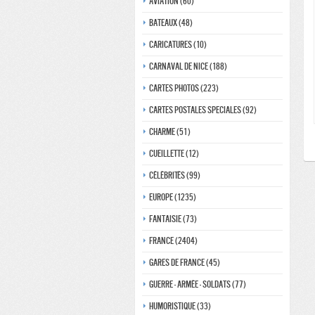
Aviation (60)
Bateaux (48)
Caricatures (10)
Carnaval de nice (188)
Cartes photos (223)
Cartes postales speciales (92)
Charme (51)
Cueillette (12)
Célébrités (99)
Europe (1235)
Fantaisie (73)
France (2404)
Gares de france (45)
Guerre - Armée - Soldats (77)
Humoristique (33)