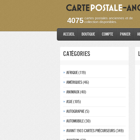
4075
cartes postales anciennes et de
collection disponibles.
Accueil
Boutique
Compte
Panier
H
Catégories
Afrique (119)
Amériques (46)
Animaux (40)
Asie (105)
Autographe (5)
Automobile (30)
Avant 1903 Cartes précurseurs (349)