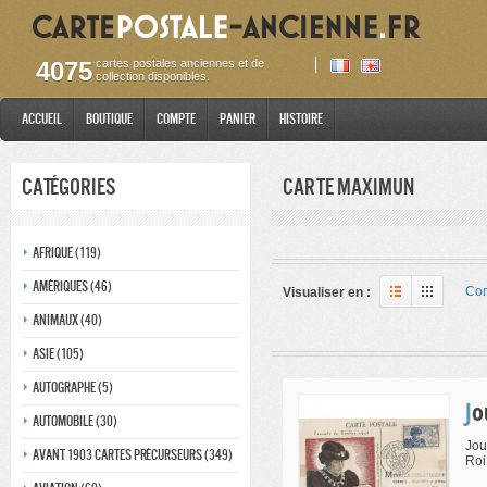
4075
cartes postales anciennes et de
collection disponibles.
Accueil
Boutique
Compte
Panier
Histoire
Catégories
Carte maximun
Afrique (119)
Amériques (46)
Com
Visualiser en :
Animaux (40)
Asie (105)
Autographe (5)
J
Automobile (30)
Jou
Avant 1903 Cartes précurseurs (349)
Roi