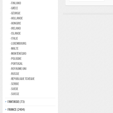
- Finland
- Grèce
- Géorgie
- Hollande
- Hongrie
- Ireland
- Islande
- Italie
- Luxembourg
- Malte
- Monténégro
- Pologne
- Portugal
- Royaume-Uni
- Russie
- République Tchèque
- Serbie
- Suede
- Suisse
Fantaisie (73)
France (2404)