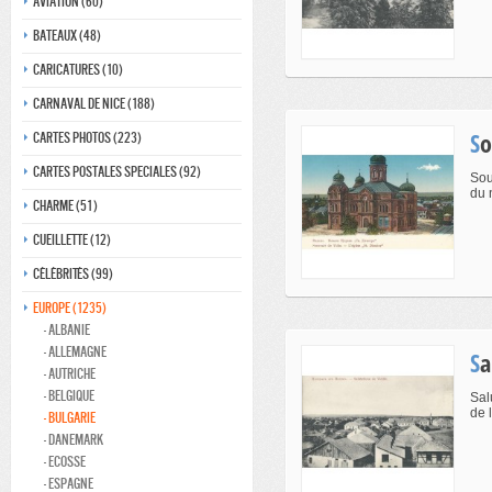
Aviation (60)
Bateaux (48)
Caricatures (10)
Carnaval de nice (188)
S
Cartes photos (223)
Cartes postales speciales (92)
Sou
du 
Charme (51)
Cueillette (12)
Célébrités (99)
Europe (1235)
- Albanie
- Allemagne
S
- Autriche
- Belgique
Sal
de l
- Bulgarie
- Danemark
- ecosse
- Espagne