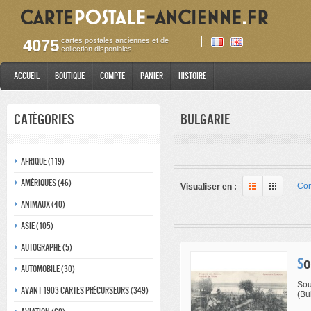
4075
cartes postales anciennes et de
collection disponibles.
Accueil
Boutique
Compte
Panier
Histoire
Catégories
Bulgarie
Afrique (119)
Amériques (46)
Com
Visualiser en :
Animaux (40)
Asie (105)
Autographe (5)
S
Automobile (30)
Sou
Avant 1903 Cartes précurseurs (349)
(Bu