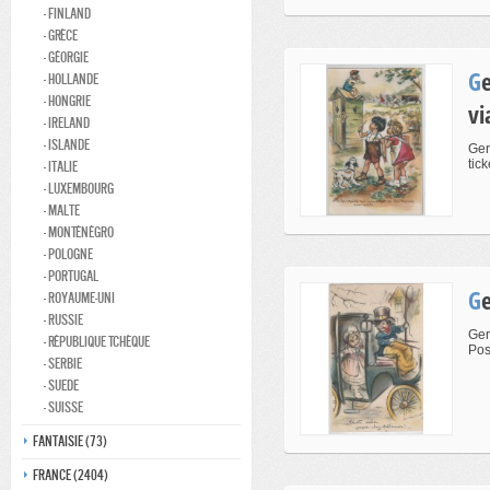
- Finland
- Grèce
- Géorgie
Germaine Bouret - Voila les copains qui ramènent de la
- Hollande
- Hongrie
vi
- Ireland
- Islande
Ger
tick
- Italie
- Luxembourg
- Malte
- Monténégro
- Pologne
- Portugal
- Royaume-Uni
- Russie
Ger
- République Tchèque
Pos
- Serbie
- Suede
- Suisse
Fantaisie (73)
France (2404)