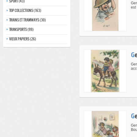
Sport (43)
Ger
est 
Top collections (163)
Trains et tramways (30)
Transports (99)
Vieux papiers (26)
Ger
acc
Ger
Bour