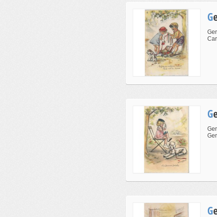
Ger
Cart
Ger
Ger