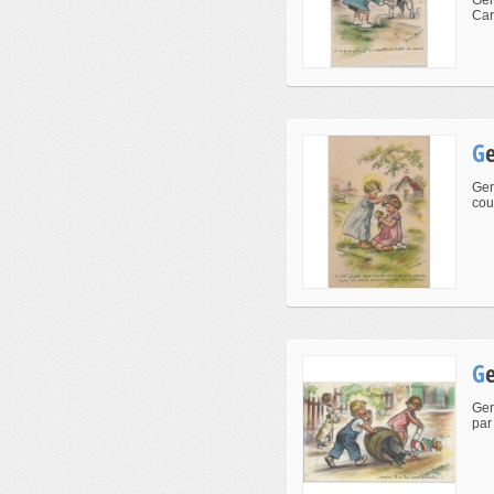
Ger
Cart
Ger
cou
Ger
par