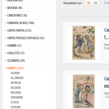
Aviation (60)
Com
Visualiser en :
Bateaux (48)
Caricatures (10)
Carnaval de nice (188)
Germaine Bouret - Il est pépére,on l'a eu au tournant celui.la
Cartes photos (223)
!..
Cartes postales speciales (92)
Ger
Charme (51)
Car
Cueillette (12)
Célébrités (99)
Europe (1235)
- Albanie
Germaine Bouret - Les femmes,ça peut jamais se lever avant
- Allemagne
- Autriche
mi
- Belgique
- Bulgarie
Ger
- Ca
- Danemark
- ecosse
- Espagne