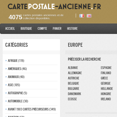
4075
cartes postales anciennes et de
collection disponibles.
Accueil
Boutique
Compte
Panier
Histoire
Catégories
Europe
Préciser la recherche
Afrique (119)
Albanie
Espagne
Amériques (46)
Allemagne
Finland
Animaux (40)
Autriche
Grèce
Belgique
Géorgie
Asie (105)
Bulgarie
Hollande
Autographe (5)
Danemark
Hongrie
ecosse
Ireland
Automobile (30)
Avant 1903 Cartes précurseurs (349)