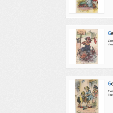
Ger
ill
Ger
ill