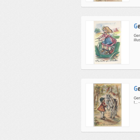
Ger
ill
Ger
!...