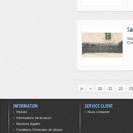
S
Sai
Coll
|<
<
20
21
22
2
Information
Service client
Histoire
Nous contacter
Informations de livraison
Mentions légales
Conditions Générales de Ventes