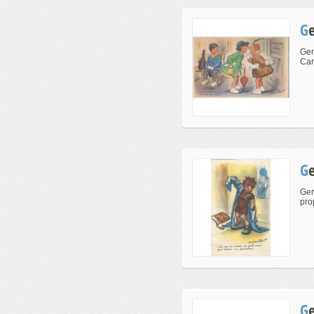
Ger
Car
Ger
pro