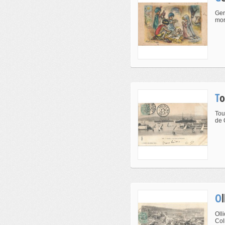
Ger
mor
T
Tou
de 
Oll
Col