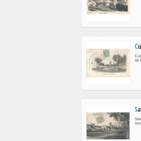
C
Cue
de 
S
Sai
Anc