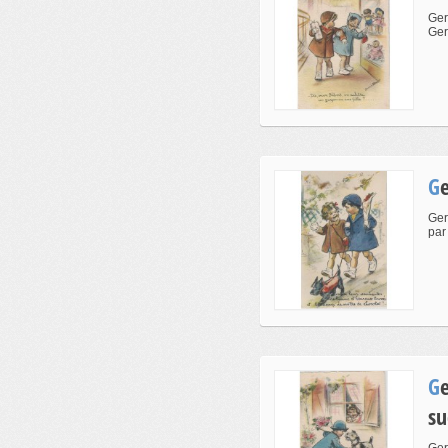
Ger
Ger
Ger
par
Germaine Bouret - t'en fais pas,je t'ai apporté un ticket de
su