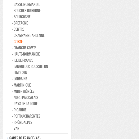
- Basse normandie
- Bouches du rhone
- Bourgogne
- Bretagne
- Centre
- Champagne-ardenne
- Corse
- Franche comté
- Haute-normandie
- Ile de france
- Languedoc-roussillon
- Limousin
- Lorraine
- Martinique
- Midi-Pyrénées
- Nord-pas-calais
- Pays de la loire
- Picardie
- Poitou-charentes
- Rhône-alpes
- Var
Gares de france (45)