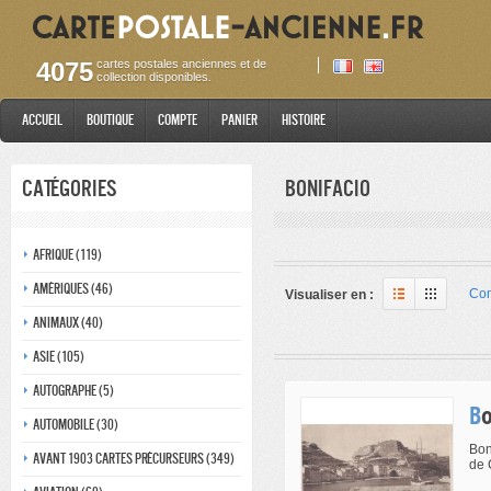
4075
cartes postales anciennes et de
collection disponibles.
Accueil
Boutique
Compte
Panier
Histoire
Catégories
Bonifacio
Afrique (119)
Amériques (46)
Com
Visualiser en :
Animaux (40)
Asie (105)
Autographe (5)
B
Automobile (30)
Bon
Avant 1903 Cartes précurseurs (349)
de 