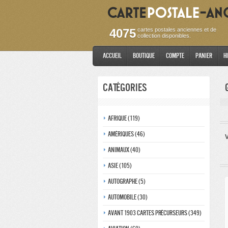
4075
cartes postales anciennes et de
collection disponibles.
Accueil
Boutique
Compte
Panier
H
Catégories
Afrique (119)
Amériques (46)
V
Animaux (40)
Asie (105)
Autographe (5)
Automobile (30)
Avant 1903 Cartes précurseurs (349)