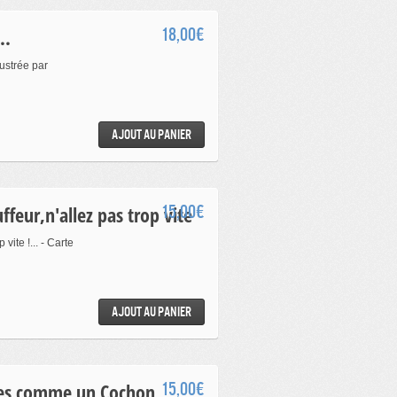
..
18,00€
lustrée par
Ajout au panier
ffeur,n'allez pas trop vite
15,00€
vite !... - Carte
Ajout au panier
ffes comme un Cochon
15,00€