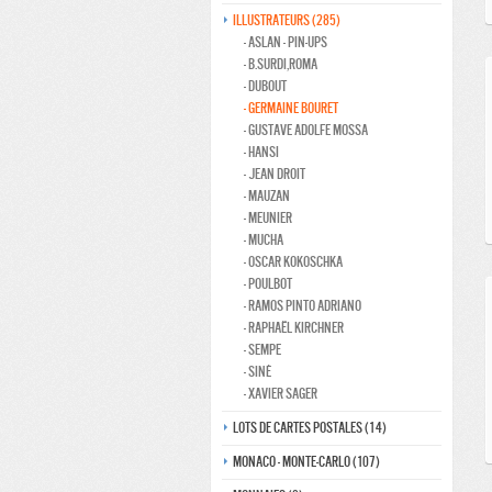
Illustrateurs (285)
- Aslan - pin-ups
- B.Surdi,Roma
- Dubout
- Germaine bouret
- Gustave adolfe Mossa
- Hansi
- Jean Droit
- Mauzan
- Meunier
- Mucha
- Oscar kokoschka
- Poulbot
- Ramos Pinto adriano
- Raphaël kirchner
- Sempe
- Siné
- Xavier Sager
Lots de Cartes Postales (14)
Monaco - monte-carlo (107)