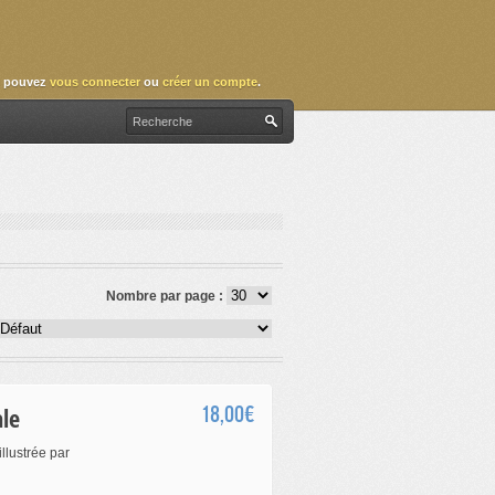
 pouvez
vous connecter
ou
créer un compte
.
Nombre par page :
ale
18,00€
llustrée par