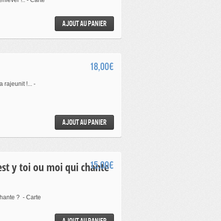
nlever !.. - Carte
Ajout au panier
18,00€
ajeunit !... -
Ajout au panier
15,00€
chante ? - Carte
Ajout au panier