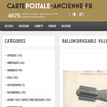
4075
cartes postales anciennes et de
collection disponibles.
Accueil
Boutique
Compte
Panier
Histoire
Catégories
Ballon dirigeable - Vill
Afrique (119)
Amériques (46)
Animaux (40)
Asie (105)
Autographe (5)
Automobile (30)
Avant 1903 Cartes précurseurs (349)