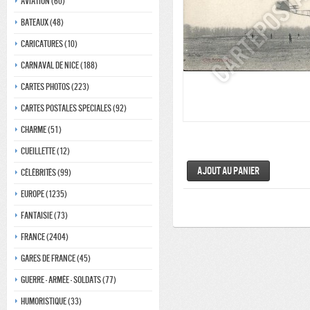
Aviation (60)
Bateaux (48)
Caricatures (10)
Carnaval de nice (188)
Cartes photos (223)
Cartes postales speciales (92)
Charme (51)
Cueillette (12)
Ajout au panier
Célébrités (99)
Europe (1235)
Fantaisie (73)
France (2404)
Gares de france (45)
Guerre - Armée - Soldats (77)
Humoristique (33)