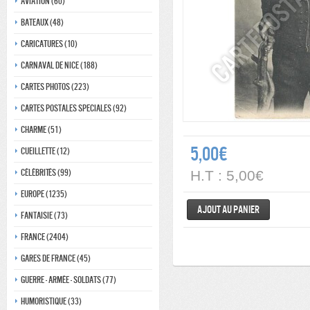
Aviation (60)
Bateaux (48)
Caricatures (10)
Carnaval de nice (188)
Cartes photos (223)
Cartes postales speciales (92)
Charme (51)
5,00€
Cueillette (12)
Célébrités (99)
H.T : 5,00€
Europe (1235)
Ajout au panier
Fantaisie (73)
France (2404)
Gares de france (45)
Guerre - Armée - Soldats (77)
Humoristique (33)